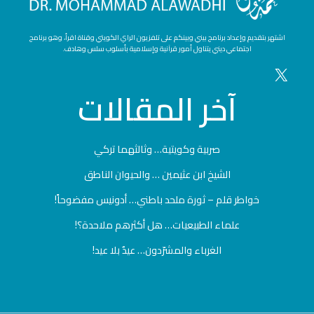
اشتهر بتقديم وإعداد برنامج بيني وبينكم على تلفزيون الراي الكويتي وقناة اقرأ، وهو برنامج
اجتماعي ديني يتناول أمور قرآنية وإسلامية بأسلوب سلس وهادف.
آخر
المقالات
صربية وكويتية… وثالثهما تركي
الشيخ ابن عثيمين … والحيوان الناطق
خواطر قلم – ثورة ملحد باطني… أدونيس مفضوحاً!
علماء الطبيعيات… هل أكثرهم ملاحدة؟!
الغرباء والمشرّدون… عيدٌ بلا عيد!