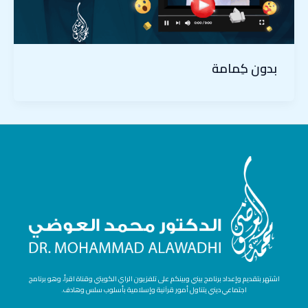
بدون كِمامة
اشتهر بتقديم وإعداد برنامج بيني وبينكم على تلفزيون الراي الكويتي وقناة اقرأ، وهو برنامج
اجتماعي ديني يتناول أمور قرآنية وإسلامية بأسلوب سلس وهادف.