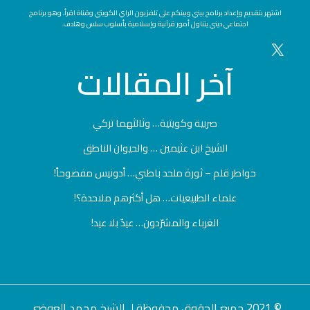
اشتهر بتقديم وإعداد برنامج بيني وبينكم على تلفزيون الراي الكويتي وقناة اقرأ، وهو برنامج
اجتماعي ديني يتناول أمور قرآنية وإسلامية بأسلوب سلس وهادف.
آخر
المقالات
صربية وكويتية… وثالثهما تركي
الشيخ ابن عثيمين … والحيوان الناطق
خواطر قلم – ثورة ملحد باطني… أدونيس مفضوحاً!
علماء الطبيعيات… هل أكثرهم ملاحدة؟!
الغرباء والمشرّدون… عيدٌ بلا عيد!
© 2021 جميع الحقوق محفوظة لـ الشيخ محمد العوضي