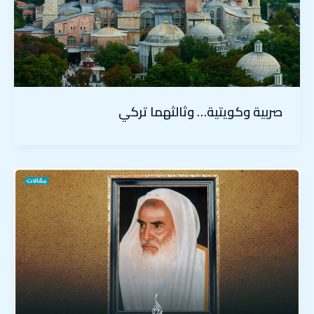
صربية وكويتية… وثالثهما تركي