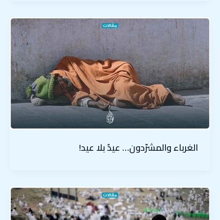
الغرباء والمشرّدون… عيدٌ بلا عيد!