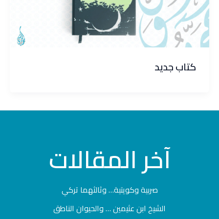
كتاب جديد
آخر
المقالات
صربية وكويتية… وثالثهما تركي
الشيخ ابن عثيمين … والحيوان الناطق