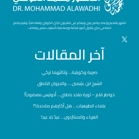
اشتهر بتقديم وإعداد برنامج بيني وبينكم على تلفزيون الراي الكويتي وقناة اقرأ، وهو برنامج
اجتماعي ديني يتناول أمور قرآنية وإسلامية بأسلوب سلس وهادف.
آخر
المقالات
صربية وكويتية… وثالثهما تركي
الشيخ ابن عثيمين … والحيوان الناطق
خواطر قلم – ثورة ملحد باطني… أدونيس مفضوحاً!
علماء الطبيعيات… هل أكثرهم ملاحدة؟!
الغرباء والمشرّدون… عيدٌ بلا عيد!