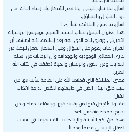
القناعة البرهانية.
اسأل، فلا تطور للوعي، ولا نضج للأفكار ولا ارتقاء للذات، من
دون السؤال والتساؤل.
اسأل: فـ «حتى الملائكة تسأل»…!
هذا العنوان الجميل لكتاب الملحد الأسبق بروفيسور الرياضيات
الأميركي جيفري لانغ الذي ألفه بعد إسلامه، لأنه اكتشف أن
القرآن كتاب يقوم على السؤال وعلى استنفار العقل للبحث عن
كبرى الحقائق الوجودية والوجدانية وأن الإجابات عن أسئلة
البدايات وعن الكون والإنسان والحياة تحققت في كتاب الله
العزيز.
فحتى الملائكة التي فطرها الله على الطاعة سألت ربها عن
سبب خلق البشر، الذين في طبيعتهم النقص، لدرجة ارتكاب
القتل!
فقالوا «أتجعل فيها من يفسد فيها ويسفك الدماء ونحن
نسبح بحمدك ونقدس لك»!
وهذا من أكبر الأسئلة والإشكالات الفلسفية التي شغلت
العقل الإنساني قديماً وحديثاً…