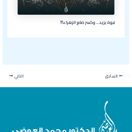
نبوة يزيد… وكسر ضلع الزهراء!!!
السابق
التالي