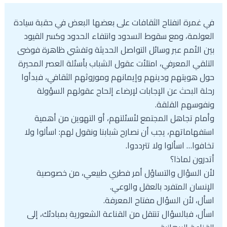
في غمرة انفتاح الثقافات على بعضها البعض في حقبة سيادة
العولمة، ومع سقوط السدود وانتفاء الحدود وكسر القيود
بين الأمم عبر وسائل التواصل الحديثة وتفشي ظاهرة فوضى
التلقي المعرفي، امتلأت عقول الشباب بأسئلة العصر المحيرة
حول هويتهم ودينهم وإيمانهم وموروثهم الثقافي، فبدأوا
رحلة البحث عن الإجابات لإرضاء إلحاح عقولهم السؤولة
ونفوسهم القلقة.
وأمام تجاهل المجتمع لأسئلتهم، أو التهوين من أهمية
استفهاماتهم، يجب أن نصارح شبابنا ونقول لهم: اسألوا ولا
تخافوا… اسألوا ولا تترددوا.
أتدرون لماذا؟
لأن السؤال والتساؤل أمر فطري طبيعي، من خصوصية
الإنسان المتفرد بالعقل والوعي.
اسأل، لأن السؤال مفتاح المعرفة.
اسأل، فبالسؤال تنتقل من القناعة الشعورية بمبادئك، إلى