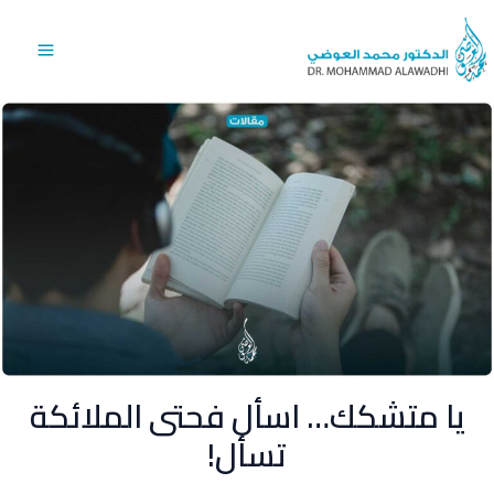
خطي
Main
لى
Menu
لمحتوى
يا متشكك… اسأل فحتى الملائكة
تسأل!