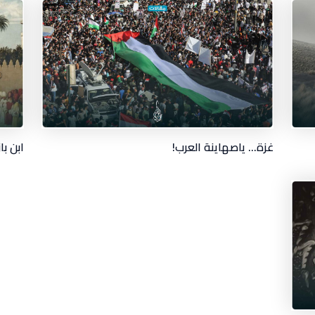
غزة… ياصهاينة العرب!
ابن با