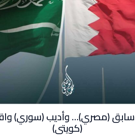
سابق (مصري)… وأديب (سوري) واق
(كويتي)