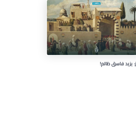
ز: يزيد فاسق ظالم!