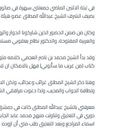
في ليلة الاثنين الماضي جمعتني سهرة في صالون
بضيف الشرف الشيخ عبدالله المطلق عضو هيئة الف
وكان من ضمن الحضور الذين شاركونا الحوار واثرو
والعربية المفتوحة، والدكتور نظام يعقوبي مستشا
وقد بدأ الشيخ محمد بن ناصر العجمي كلامه متوجه
كتاب (من غريب ما سألوني) فهل بالامكان ان تتح
وهنا ذكر الشيخ المطلق غرائب وعجائب، ولكن ال
ولطافة الجواب والمجيب، ولذا دعوت مرافقي الشي
معرفتي بالشيخ عبدالله المطلق كانت في دمشق ب
دوري في التعليق وتناولت منهج محمد عابد الجابر
اسماء المراجع وبعد التعليق طلب مني أن ازوده 