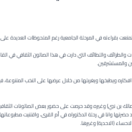
تمتعت بقراءته في المرحلة الجامعية رغم الملحوظات العديدة على ك
ات والطرائف واللطائف التي دارت في هذا الصالون الثقافي في 
ين والمستشرقين.
 افكاره ويطبخها ويغربلها من خلال عرضها على النخب المتنوعة، 
الك بن نبي) وغيره وقد حرصت على حضور بعض الصالونات الثقافية و
ضرتها وانا في رحلة الدكتوراه في أم القرى، واقتنيت مطبوعاتها ا
احساء (الاحدية) وغيرها.