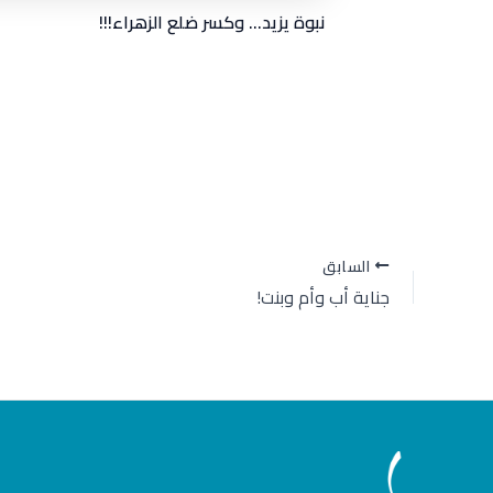
نبوة يزيد… وكسر ضلع الزهراء!!!
السابق
جناية أب وأم وبنت!