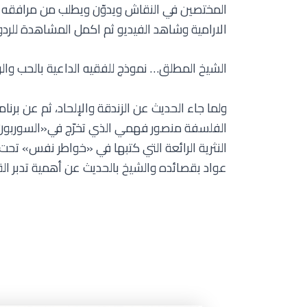
المختصين في النقاش ويدوّن ويطلب من مرافقه أي
الارامية وشاهد الفيديو ثم اكمل المشاهدة للردود
الشيخ المطلق… نموذج للفقيه الداعية بالحب وا
ولما جاء الحديث عن الزندقة والإلحاد، ثم عن برنا
الفلسفة منصور فهمي الذي تخرّج في«السوربون» 
النثرية الرائعة التي كتبها في «خواطر نفس» تح
عواد بقصائده والشيخ بالحديث عن أهمية تدبر الق