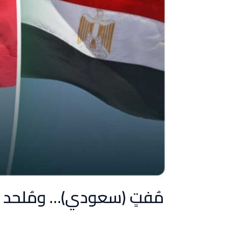
مُفتٍ (سعودي)… ومُلحد 