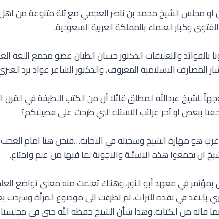
 او مجلس الشيخ محمد بن ناصر العجمي مع ثلة متنوعة من اهل ا
توى وكبار العلماء بالمملكة العربية السعودية.
نا بالفوائد والتعليقات الدكتور حسان الطيان عضو مجمع اللغة ال
ر المصارف الاسلامية المعروف، والدكتور الشاعر عواد برد العنز
اً للشيخ عبدالله المطلق قائلا أن من الكتب اللطيفة في القرن ال
فنا ببعض او آخر غرائب الاسئلة التي طرحت على فضيلتكم؟
اغرب هو مهارة الشيخ وسجيته في الاجابة…فنحن هنا امام العجب
خ ان يجمعوا هذه الاسئلة والاجوبة لما فيها من علم وامتاع.
مؤتمر في معهد أبو النور، وهناك تعلمت منه معنى تواضع العلما
ي بالنقد في نقده للتراث، ثم تطرقت الى موضوع المرأة وسردت بعض
بما فاته من الكتابة. وهذا شأن الشيخ حفظه الله حتى في مجلسنا