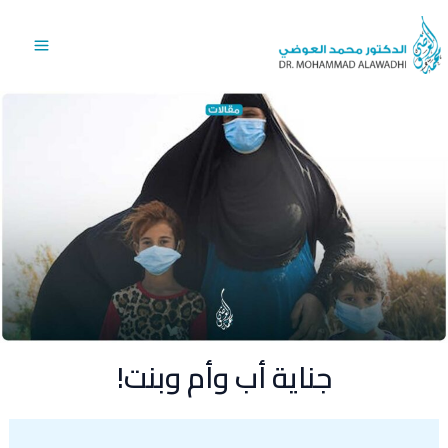
خطي
Main
لى
Menu
لمحتوى
جناية أب وأم وبنت!