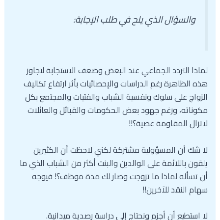
والسؤال الذي يلح في طلب الإجابة:
لماذا التردد الجماعي عند البعض وضعف الاستجابة لتجاوز
هذه الظاهرة رغم الدراسات والإحصائيات بأثر ارتفاع تكاليف
الزواج على سلوك ونفسية الشباب والفتيات والمجتمع بكل
مكوناته، ورغم جهود بعض الحكومات والقبائل والعائلات
لاتزال المقاومة عصية؟!!
لا شك أن المسؤولية مشتركة لكني لاحظت أن الكثيرين
يلقون باللائمة على الوالدين والبنت أكثر من الشباب الذي ما
أن تسأله لماذا ما تزوجت وصار لك مدة موظف؟! فيوجه
سهام النقد للآخرين!!
لا استطيع أن أجزم ونحتاج إلى دراسة رصدية ميدانية.