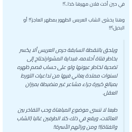
في حين أخت فلان مهرها كذا..؟!
وهنا يخشى الشاب العريس الظهور بمظهر العاجز؟! أو
البخيل؟!!
ويلحق بالنقطة السابقة حرص العريس ألا يكسر
بخاطر فتاة أحلامه، فبداية المشوارتحتاج إلى
تضحية لخاطر عيونها ولو على حساب قصم ظهره
لسنوات ممتدة يعاني فيها من تداعيات التورط
بمبالغ كبيرة جراء مشاعر غير منضبطة بميزان
العقل.
طبعا لا ننسى موضوع المباهاة وحب التفاخر بين
العائلات، ويقع في ذلك كلا الطرفين غالبا (الشاب
والفتاة)!! ومن ورائهم الأسرة!!