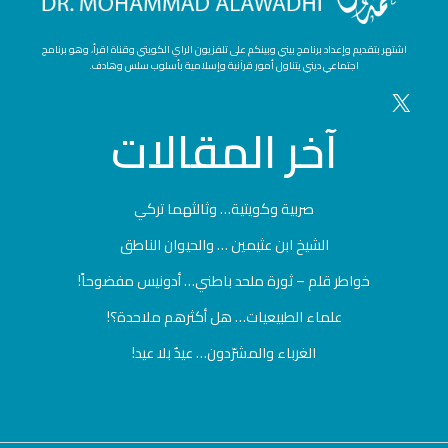
اشتهر بتقديم وإعداد برنامج بيني وبينكم على تلفزيون الراي الكويتي وقناة اقرأ، وهو برنامج
اجتماعي ديني يتناول أمور قرآنية وإسلامية بأسلوب سلس وهادف.
آخر
المقالات
صربية وكويتية… وثالثهما تركي
الشيخ ابن عثيمين … والحيوان الناطق
خواطر قلم – ثورة ملحد باطني… أدونيس مفضوحاً!
علماء الطبيعيات… هل أكثرهم ملاحدة؟!
الغرباء والمشرّدون… عيدٌ بلا عيد!