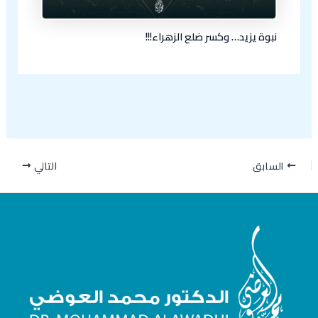
نبوة يزيد… وكسر ضلع الزهراء!!!
السابق
التالي