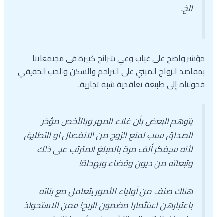
الخ.
مؤشر واضح على غياب وعي شرائح كبيرة في مجتمعاتنا
بمقاصد الزواج المبني على التراحم والسكن والحب الحقيقي
فحولناه إلى طبيعة تعاقدية شبه تجارية.
يتوهم البعض بأن غلاء المهر وبالأخص مؤخر
الصداق سبب لمنع الزوج من الانفصال او التطليق
لأنه سيفكر ألف مرة بالمبلغ المترتب على ذلك
وتبعاته من ديون وقضاء وبهدلة!
هناك صنف من أولياء الأمور يتعامل مع بناته
باعتبارهن استثمارا مضمون الربح! فمن الاستحواذ