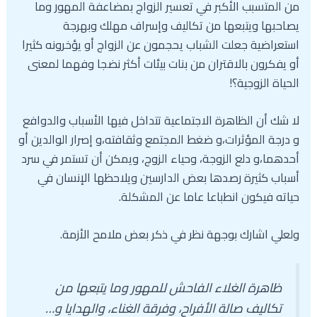
من المتسبب الأكبر في تعسير الزواج بمضاعفة المهور وما
يصاحبها ويتبعها من تكاليف وإسراف مهلك وبهرجة
استعراضية جعلت الشباب يحجمون عن الزواج أو يؤخرونه كثيرا
أو يفكرون بالاقتران من بنات بيئات أكثر نضجا وفهما لمعنى
الحياة الزوجية؟!
لا شك أن الظاهرة الاجتماعية تتداخل فيها الأسباب والدوافع
و درجة المؤثرات،و ضغط المجتمع وثقافته،و إصرار الوالدين أو
أحدهما،و دلع الزوجة، وحياء الزوج، ويمكن أن تستمر في سرد
أسباب كثيرة رصدها بعض الدارسين ويلاحظها الإنسان في
حياته فيكون انطباعا عاما عن المشكلة.
ولعلي اشارك بوجهة نظر في ذكر بعض ملامح الأزمة.
ظاهرة الغلاء الفاحش للمهور وما يتبعها من
تكاليف صالة الأفراح، وفرقة الغناء، والهدايا و…