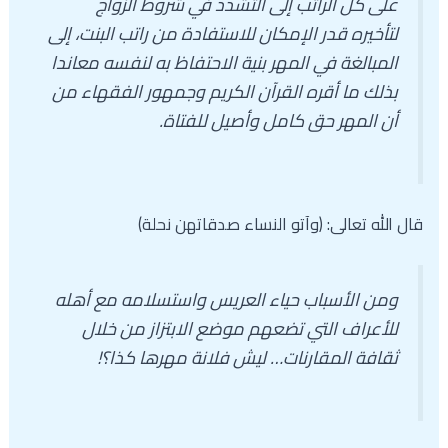
على كل الراتب إلى التشدد في شروط الزواج
لتأخيره قدر الإمكان للاستفادة من راتب البنت، إلى
المبالغة في المهر بنية الاحتفاظ به لنفسه معاندا
بذلك ما أقره القرآن الكريم وجمهور الفقهاء من
أن المهر حق كامل وأصيل للفتاة.
قال الله تعالى: (وآتو النساء صدقاتهن نحلة)
ومن الأسباب حياء العريس واستسلامه مع أهله
للأعراف التي تضعهم موضع الابتزاز من خلال
ثقافة المقارنات… ليش فلانة مهرها كذا؟!