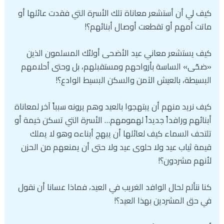
كيف لي أن أستشعر معاناة تلك الأسرة التي فقدت عائلها أو
ماتت أمهم أو تقطعت أوصال أبنائهم؟!
كيف يستشعر معاني عيد الأضحى أولئك المسلمون الذين
«ضحّى» الساسة بأرواحهم ومستقبلهم، بل وحتى أحلامهم
البسيطة، بالعيش الآمن والسكن البسيط الوادع؟!
كيف نريد منهم أن يبتهجوا بالعيد وهم يرونه سبباً آخر لمعاناة
أبنائهم ورافداً جديداً لهمومهم… الأسرة التي تسكن خيمة أو
تلتحف السماء كيف لعائلها أن يبهج أبناءه وهو لا يملك
قيمة ثياب عيد ولا حلوى عيد ولا حتى أن يمنعهم من الحزن
لأنهم مشردون؟!
كنا نتألم لحال الوافد الغريب في العيد، فماذا عسانا أن نقول
في حق المشردين بهذا العيد؟!