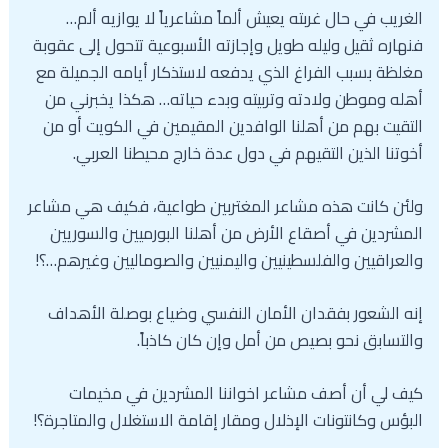
الغريب في حال غربته يعيش ألماً مشاعرياً لا يوازيه ألم…
فنهاره ثقيل وليله طويل وإجازته الأسبوعية تتحول إلى عقوبة
مغلظة بسبب الفراغ الذي يدفعه لاستذكار أيامه الجميلة مع
أهله وموطن ولادته وتربيته وبدء حياته… هكذا يخبرني من
التقيت بهم من أهلنا الوافدين المقيمين في الكويت أو من
أخوتنا الذين التقيهم في دول عدة خارج محيطنا العربي.
ولئن كانت هذه مشاعر المغتربين طواعية، فكيف هي مشاعر
المشردين في أصقاع الأرض من أهلنا البورميين والسوريين
والعراقيين والفلسطينيين واليمنيين والصوماليين وغيرهم…؟!
إنه الشعور بفقدان الأمان النفسي وضياع بوصلة الأهداف
والتسابق نحو بصيص من أمل وإن كان كاذباً.
كيف لي أن أصف مشاعر اخواننا المشردين في مخيمات
البؤس وكانتونات الإذلال ومقار إقامة الاستغلال والمتاجرة؟!