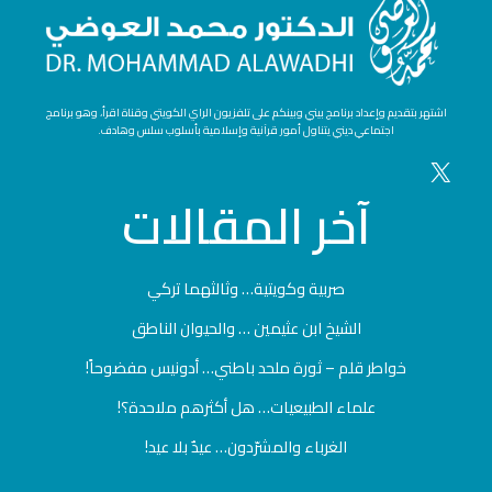
اشتهر بتقديم وإعداد برنامج بيني وبينكم على تلفزيون الراي الكويتي وقناة اقرأ، وهو برنامج
اجتماعي ديني يتناول أمور قرآنية وإسلامية بأسلوب سلس وهادف.
آخر
المقالات
صربية وكويتية… وثالثهما تركي
الشيخ ابن عثيمين … والحيوان الناطق
خواطر قلم – ثورة ملحد باطني… أدونيس مفضوحاً!
علماء الطبيعيات… هل أكثرهم ملاحدة؟!
الغرباء والمشرّدون… عيدٌ بلا عيد!