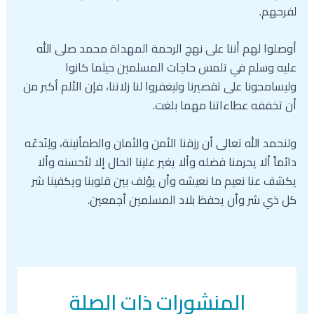
لفرحهم.
أوصلوا لهم أننا على نهج الرحمة المهداة محمد صلى الله
عليه وسلم في تلمس حاجات المسلمين حيثما كانوا
وليسامحونا على تقصيرنا وليغفروا لنا زلاتنا، فإن الألم أكبر من
أن تخففه عطاءاتنا مهما بلغت.
ولنحمد الله تعالى أن رزقنا الأمن والأمان والطمأنينة، ولِنَدعُه
دائماً ألا يحرمنا فضله وألا يغير علينا الحال إلا لأحسنه وألا
يكشف عنا نعيم ما نعيشه وأن يؤلف بين قلوبنا ويكفينا شر
كل ذي شر وأن يحفظ بلاد المسلمين أجمعين.
المنشورات ذات الصلة