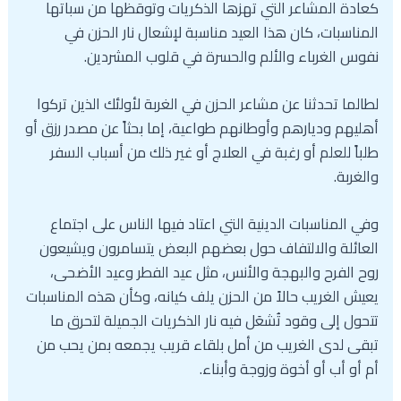
كعادة المشاعر التي تهزها الذكريات وتوقظها من سباتها
المناسبات، كان هذا العيد مناسبة لإشعال نار الحزن في
نفوس الغرباء والألم والحسرة في قلوب المشردين.
لطالما تحدثنا عن مشاعر الحزن في الغربة لأولئك الذين تركوا
أهليهم وديارهم وأوطانهم طواعية، إما بحثاً عن مصدر رزق أو
طلباً للعلم أو رغبة في العلاج أو غير ذلك من أسباب السفر
والغربة.
وفي المناسبات الدينية التي اعتاد فيها الناس على اجتماع
العائلة والالتفاف حول بعضهم البعض يتسامرون ويشيعون
روح الفرح والبهجة والأنس، مثل عيد الفطر وعيد الأضحى،
يعيش الغريب حالاً من الحزن يلف كيانه، وكأن هذه المناسبات
تتحول إلى وقود تُشعَل فيه نار الذكريات الجميلة لتحرق ما
تبقى لدى الغريب من أمل بلقاء قريب يجمعه بمن يحب من
أم أو أب أو أخوة وزوجة وأبناء.