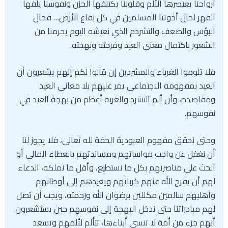
أرواحنا يعتصرها الألم وقلوبنا يكتنفها الحزن ونفوسنا يلفها
القهر لحال أخوتنا المسلمين في كل بقاع الأرض… فحال
البؤس والضعف والتشرذم الذي نعيشه اليوم يحرمنا من
الشعور باكتمال معنى العيد وفرحته وبهجته.
فلا تلوموا الغرباء والمشردين إن قالوا لكم إنهم يشعرون أن
العيد بمفهومه الاجتماعي يمر عليهم بلا معاني العيد
ومقاصده، وأن ألم التشرد والغربة أعظم من بهجة العيد في
نفوسهم.
وحتى نحقق مفهوم العبودية الحقة لله تعالى، فلا يجوز لنا
أن نغفل عن واجب مواساتهم ومساندتهم بالعطاء المالي أو
الحث على مناصرتهم بكل ما نستطيع، وأقل ما نملكه، الدعاء
لهم أن يفرج الله عنهم كرباتهم ويعيدهم إلى أوطانهم
وأهليهم سالمين مكللين برضوان الله ورحمته، ويجب أن تصل
لهم مبادراتنا حتى ندخل البهجة إلى نفوسهم حين يستشعرون
أنهم جزء من أمة لا تنسى أبناءها، تتألم لألمهم وتسعد