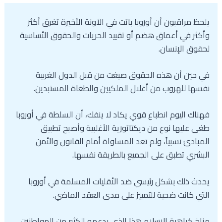
يلحظ مراقبون أن أوروبا باتت في الآونة الأخيرة تغرق أكثر
وأكثر في أعماق هضم أو تقييد الحريات والحقوق الأساسية
لحقوق الإنسان.
في حين أن هذه الحقوق صيغت من قبل الدول الغربية
نفسها للهروب من أغلال الملكيين والطغاة المستبدين.
فهناك اليوم انطباع قوي يكاد لا ينفك، أن السلطة في أوروبا
طغى عليها نوع من ديكتاتورية الأغلبية وأصبح تطبيق
المبادئ نسبياً، ولم تعد المساواة أمام القانون والأمن
البشري تطبق على الجميع بالطريقة نفسها.
يحدث ذلك بشكل رئيسي ضد الأقليات المسلمة في أوروبا
التي كانت ضحية للتمييز على مدى العقد الماضي.
مناخ كراهية الإسلام هذا الذي يدعمه الكثير من المواطنين