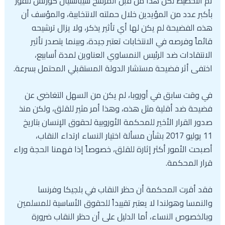
تم التخطيط لكل هذا من قبل المرشح سيباستيان كورتس للفوز
بأكبر عدد من المؤيدين خلال حملته الانتخابية، والمؤسف أن
هذه الفضيحة لم يكن لها أي تأثير يذكر، ولا يزال ترشيحه
قائماً وفرصه في الانتخابات تعتبر جيدة، وبينما يتصدر تأثير
الانتقادات ضد الرئيس النمساوي العناوين لمدة أسابيع،
اختفى أثر فضيحة مستشار الدولة المستقبلي المحتمل بسرعة.
في وقت سابق في أوروبا، لم يكن من السهل التغاضي عن
فضيحة ضد أقلية مثل هذه، وهذا أمر مثير للقلق، ولكن منذ
صدور القرار الأخير للمحكمة الأوروبية لحقوق الإنسان بتاريخ
11 يوليو 2017 بشأن مسألة اختيار النساء ارتداء النقاب،
أصبحت الأمور أكثر إثارة للقلق، خصوصاً إذا فهمنا الحجة وراء
قرار المحكمة.
فقد أقرت المحكمة أن حظر النقاب في بلجيكا وفرنسا
والنمسا وهولندا لا يعتبر تقييداً للحقوق الأساسية للمسلمين
وبالخصوص النساء، أما الدليل على أن حظر النقاب ضرورة