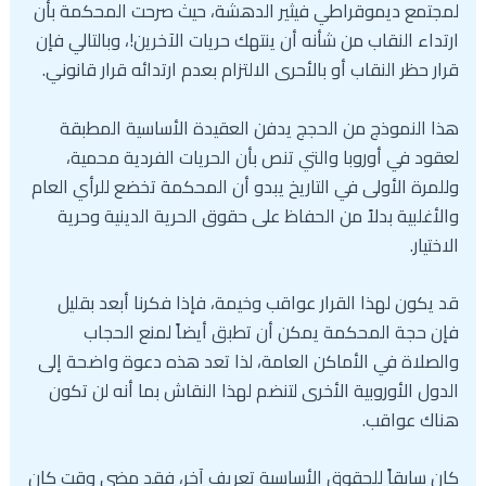
لمجتمع ديموقراطي فيثير الدهشة، حيث صرحت المحكمة بأن
ارتداء النقاب من شأنه أن ينتهك حريات الآخرين!، وبالتالي فإن
قرار حظر النقاب أو بالأحرى الالتزام بعدم ارتدائه قرار قانوني.
هذا النموذج من الحجج يدفن العقيدة الأساسية المطبقة
لعقود في أوروبا والتي تنص بأن الحريات الفردية محمية،
وللمرة الأولى في التاريخ يبدو أن المحكمة تخضع للرأي العام
والأغلبية بدلاً من الحفاظ على حقوق الحرية الدينية وحرية
الاختيار.
قد يكون لهذا القرار عواقب وخيمة، فإذا فكرنا أبعد بقليل
فإن حجة المحكمة يمكن أن تطبق أيضاً لمنع الحجاب
والصلاة في الأماكن العامة، لذا تعد هذه دعوة واضحة إلى
الدول الأوروبية الأخرى لتنضم لهذا النقاش بما أنه لن تكون
هناك عواقب.
كان سابقاً للحقوق الأساسية تعريف آخر، فقد مضى وقت كان