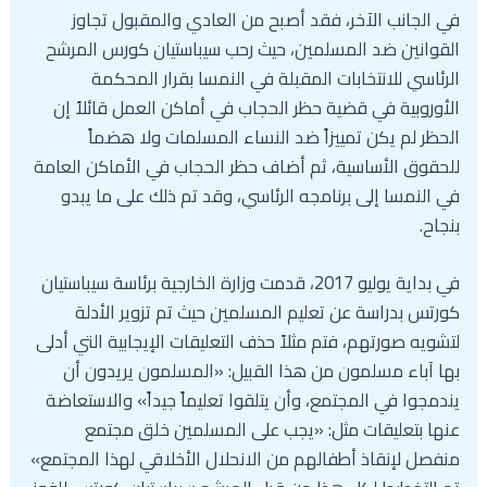
في الجانب الآخر، فقد أصبح من العادي والمقبول تجاوز
القوانين ضد المسلمين، حيث رحب سيباستيان كورس المرشح
الرئاسي للانتخابات المقبلة في النمسا بقرار المحكمة
الأوروبية في قضية حظر الحجاب في أماكن العمل قائلاً إن
الحظر لم يكن تمييزاً ضد النساء المسلمات ولا هضماً
للحقوق الأساسية، ثم أضاف حظر الحجاب في الأماكن العامة
في النمسا إلى برنامجه الرئاسي، وقد تم ذلك على ما يبدو
بنجاح.
في بداية يوليو 2017، قدمت وزارة الخارجية برئاسة سيباستيان
كورتس بدراسة عن تعليم المسلمين حيث تم تزوير الأدلة
لتشويه صورتهم، فتم مثلاً حذف التعليقات الإيجابية التي أدلى
بها آباء مسلمون من هذا القبيل: «المسلمون يريدون أن
يندمجوا في المجتمع، وأن يتلقوا تعليماً جيداً» والاستعاضة
عنها بتعليقات مثل: «يجب على المسلمين خلق مجتمع
منفصل لإنقاذ أطفالهم من الانحلال الأخلاقي لهذا المجتمع»