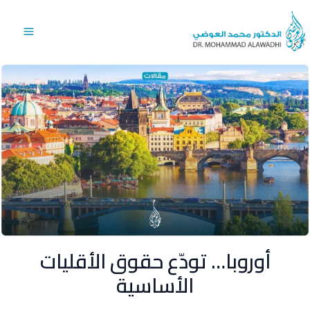
خطي
Main
لى
Menu
لمحتوى
أوروبا… تودّع حقوق الأقليات
الأساسية