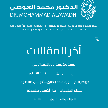
اشتهر بتقديم وإعداد برنامج بيني وبينكم على تلفزيون الراي الكويتي وقناة اقرأ، وهو برنامج
اجتماعي ديني يتناول أمور قرآنية وإسلامية بأسلوب سلس وهادف.
آخر
المقالات
صربية وكويتية… وثالثهما تركي
الشيخ ابن عثيمين … والحيوان الناطق
خواطر قلم – ثورة ملحد باطني… أدونيس مفضوحاً!
علماء الطبيعيات… هل أكثرهم ملاحدة؟!
الغرباء والمشرّدون… عيدٌ بلا عيد!