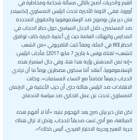
القيم والحريات أصبح بالتالي مسألة شجاعة ومخاطرة في
أوروبا، ففي الآونة الأخيرة تحدث الرئيس النمساوي إلكسيندر
فان دير بيلن بوضوح ضد الإسلاموفوبيا والحقوق المحددة
ضد المسلمين، خلال الجدل السياسي حول حظر الحجاب في
المدارس والهيئات العامة حيث إن أغلبية كبيرة كانت توافق
الحظر (80 في المئة، وفقاً للبث التلفزيوني «من الشعب
للشعب» لقناة بولس 4 بتاريخ 7 مايو 2017). فأجاب الرئيس:
«إنه لمن المدهش رؤية هذا هنا، وفي حال استمرار هذه
الإسلاموفوبيا، أعتقد أننا سنكون مضطرين يوماً ما أن نرتدي
الحجاب جميعاً تضامناً مع النساء المسلمات». وكانت
الانتقادات ضد الرئيس هائلة حتى أن حزب الأغلبية في البرلمان
النمساوي تحدث عن عمل انتحاري ضد سياسة الاندماج.
لكن فان دير بيلن صرح بعد الهجوم عليه: «أنا لا أفهم هذه
المبالغة، مع أنني لست صديقاً للحجاب، ولكن لا تزال هناك
حرية التعبير وحرية الاختيار الفردي، أليس كذلك؟».