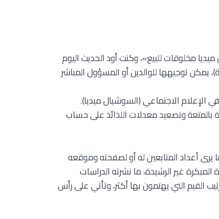
يديا مخلوقات للبيع»، وكنت أود الحديث اليوم
، يمكن توجيهها للوالدين أو المسؤول المباشر
ي الإعلام الاجتماعي (السوشيال ميديا).
فة بالمتعة وتصعيد معدلات اللذائذ على حساب
ما يرى أعداد المتابعين له أو لصفحته وموقعه
 المبكرة غير الرشيدة، ما نشرته الدراسات
3 طفلا تراوحت أعمارهم بين 9 إلى 15، طلبوا منهم تحديد وترتيب القيم التي يهتمون بها أكثر، وتأتي على رأس