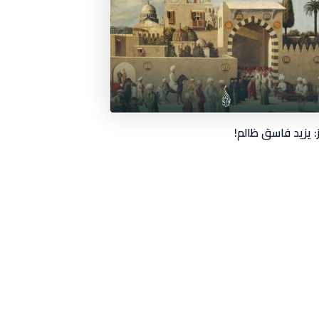
ز: يزيد فاسق ظالم!