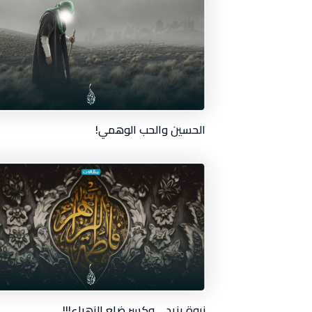
الحسين والحب الوهمي!
نبوة يزيد… وكسر ضلع الزهراء!!!