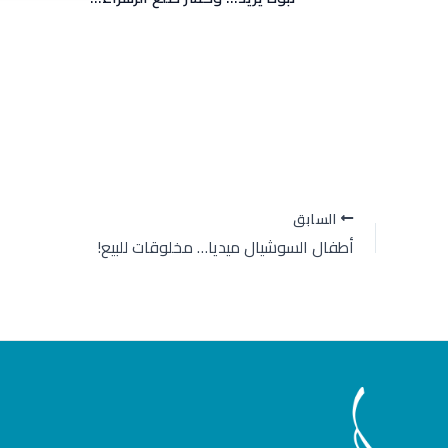
السابق
أطفال السوشيال ميديا… مخلوقات للبيع!