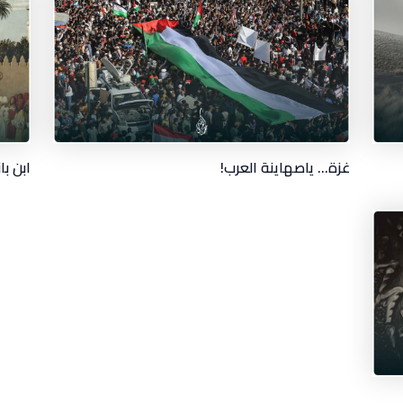
غزة… ياصهاينة العرب!
ابن با