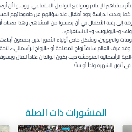
لتأثر بمشاهير الإعلام ومواقع التواصل الاجتماعي، ووجدوا أن أر
 كما رصدت الدراسة ردود أطفال عند سؤالهم عن طموحاتهم المستق
وقة إلى رغبة الأطفال في أن يصبحوا من المشاهير، وهذا معناه 
ك» و«اليوتيوب» و«الانستغرام».
ت والتربويين، وبشكل خاص أولياء الأمور الذين يدفعون أبناءهم د
، وقد عرف العالم سابقاً زواج المصلحة أو «الزواج الرأسمالي»، ل
والدية الرأسمالية المتوحشة حيث يكون الوالدان عبّاداً للمال ويسو
أتون الشهرة ولداً أو بنتاً!
المنشورات ذات الصلة