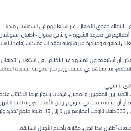
ة في انتهاك حقوق الأطفال، عبر استغلالهم في السوشيال ميديا.
أطفالهم في محرقة الشهرة»، والثاني بعنوان «أطفال السوشيال م
 للطفولة ومتاجرة غير قانونية بمقدرات وملكات (فاقد للأهلية)
 يمكن أن أستبعده عن المشهد غير الأخلاقي في استغلال الأطفال ف
المجتمع، بما يساهم في تخفيف وردع تجار العبودية الجديدة المغل
تي لا تنتهي.
التمييز بين المعجبين والمحبين، فيصاب بالتوتر وربما الاكتئاب عند
ه أو أن محبته خفتت في قلوبهم. ومن الأبعاد التربوية لآفة الشهرة
العديدة ومنها دراسة جامعة UCLA الأميركية على 33
لعات أطفال هذا الجيل، مقارنة بأحلام الأجيال السابقة.