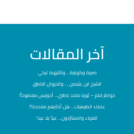
آخر
المقالات
صربية وكويتية… وثالثهما تركي
الشيخ ابن عثيمين … والحيوان الناطق
خواطر قلم – ثورة ملحد باطني… أدونيس مفضوحاً!
علماء الطبيعيات… هل أكثرهم ملاحدة؟!
الغرباء والمشرّدون… عيدٌ بلا عيد!