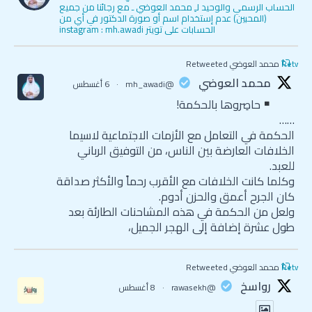
الحساب الرسمي والوحيد لـِ محمد العوضي ـ مع رجائنا من جميع
(المحبين) عدم إستخدام اسم أو صورة الدكتور في أي من
الحسابات على تويتر instagram : mh.awadi
Retweet
محمد العوضي Retweeted
محمد العوضي
@mh_awadi
·
6 أغسطس
حاصِروها بالحكمة!
……
الحكمة في التعامل مع الأزمات الاجتماعية لاسيما
الخلافات العارضة بين الناس، من التوفيق الرباني
للعبد.
وكلما كانت الخلافات مع الأقرب رحماً والأكثر صداقة
كان الجرح أعمق والحزن أدوم.
ولعل من الحكمة في هذه المشاحنات الطارئة بعد
طول عشرة إضافة إلى الهجر الجميل،
Retweet
محمد العوضي Retweeted
رواسخ
@rawasekh
·
8 أغسطس