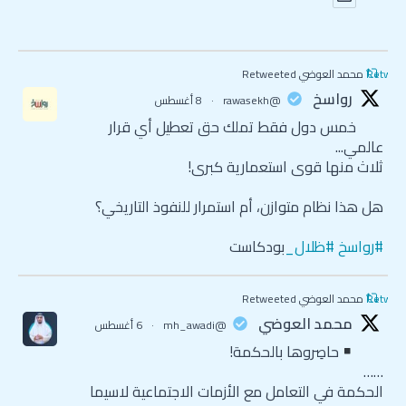
Retweet
محمد العوضي Retweeted
رواسخ
@rawasekh
·
8 أغسطس
خمس دول فقط تملك حق تعطيل أي قرار
عالمي...
ثلاث منها قوى استعمارية كبرى!
هل هذا نظام متوازن، أم استمرار للنفوذ التاريخي؟
#رواسخ
#ظلال_
بودكاست
Retweet
محمد العوضي Retweeted
محمد العوضي
@mh_awadi
·
6 أغسطس
حاصِروها بالحكمة!
……
الحكمة في التعامل مع الأزمات الاجتماعية لاسيما