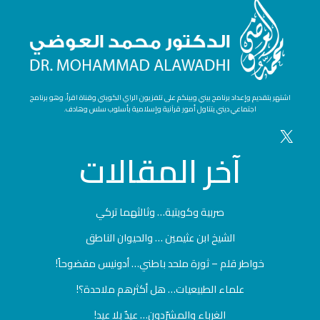
اشتهر بتقديم وإعداد برنامج بيني وبينكم على تلفزيون الراي الكويتي وقناة اقرأ، وهو برنامج
اجتماعي ديني يتناول أمور قرآنية وإسلامية بأسلوب سلس وهادف.
آخر
المقالات
صربية وكويتية… وثالثهما تركي
الشيخ ابن عثيمين … والحيوان الناطق
خواطر قلم – ثورة ملحد باطني… أدونيس مفضوحاً!
علماء الطبيعيات… هل أكثرهم ملاحدة؟!
الغرباء والمشرّدون… عيدٌ بلا عيد!