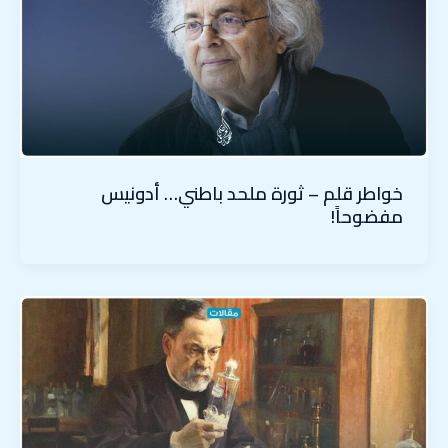
خواطر قلم – ثورة ملحد باطني… أدونيس
مفضوحاً!