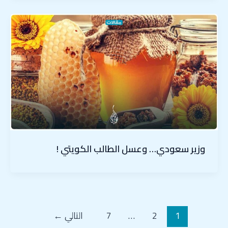
وزير سعودي… وعسل الطالب الكويتي !
1
2
…
7
التالي
←