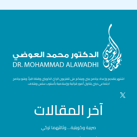
اشتهر بتقديم وإعداد برنامج بيني وبينكم على تلفزيون الراي الكويتي وقناة اقرأ، وهو برنامج
اجتماعي ديني يتناول أمور قرآنية وإسلامية بأسلوب سلس وهادف.
آخر
المقالات
صربية وكويتية… وثالثهما تركي