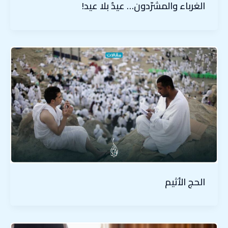
الغرباء والمشرّدون… عيدٌ بلا عيد!
الحج الأثيم